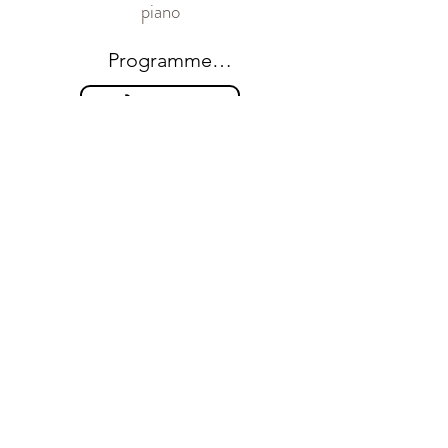
piano
Programme

Billetterie
Ravel, Ma mère l'Oye, d'après 
les contes de Charles Perrault

Prokofiev, Pierre et le loup, 
Conte musical