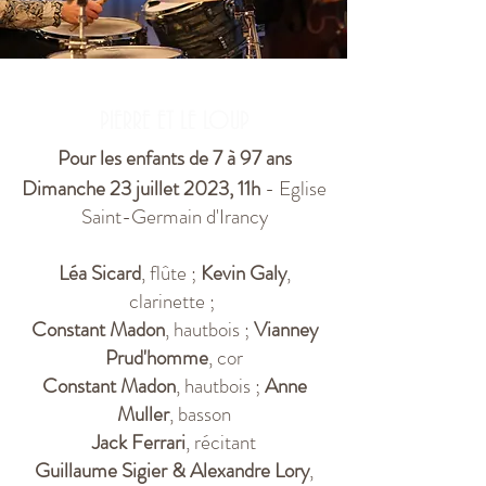
PIERRE ET LE LOUP
Pour les
enfants de 7 à 97 ans
Dimanche 23 juillet 2023, 11h
- Eglise
Saint-Germain d'Irancy
Léa Sicard
, flûte ;
Kevin Galy
,
clarinette ;
Constant Madon
, hautbois ;
Vianney
Prud'homme
, cor
Constant Madon
, hautbois ;
Anne
Muller
, basson
Jack Ferrari
, récitant
Guillaume Sigier & Alexandre Lory
,