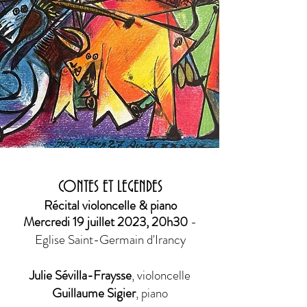
Lavapiés

De Falla, Canciónes populares 
españolas

De Falla, Danza ritual del 
fuego 

--------

Granados, Danzas españolas 

Chapi, Las Hijas del Zebedeo

Serrano, La Alegría del batallón

CONTES ET LEGENDES
Récital violoncelle & piano
Turina, Mélodies choisies
Mercredi 19 juillet 2023, 20h30
-
Eglise Saint-Germain d'Irancy
Julie Sévilla-Fraysse
, vi
oloncelle
Guillaume Sigier
, piano