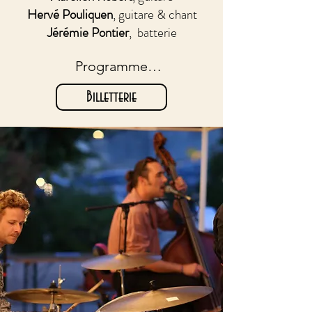
Hervé Pouliquen
, guitare & chant
Jérémie Pontier
, batterie
Programme

Billetterie
soirée autour de Georges 
Brassens, Claude Nougaro, 
Serge Gainsbourg, Yves 
Montant, Brel, Nino Ferrer, 
Henri Salvador, Félix Leclerc...