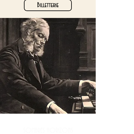
Billetterie
Chopin, Nocturne op. 27 n°2 & 
Etude op. 25 n°7

Bowen, Sonate pour cor et 
piano op. 101

Beethoven, Sextuor pour 2 cors 
et cordes op. 81b

--------

Franck, Quintette pour piano 
et cordes FWV7
SOMBRES HORIZONS