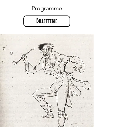
Programme

Billetterie
Medtner, Deux Skazki op. 20

Schumann, Kreisleriana op. 16

--------

Grieg, Il était une fois op. 71 
n°1 & Fantôme op. 62 n°5

Janacek, Pohadka

Popper, Rhapsodie hongroise

Pärt, Spiegel im Spiegel

Grieg, Marche des trolls op. 54 
n°3