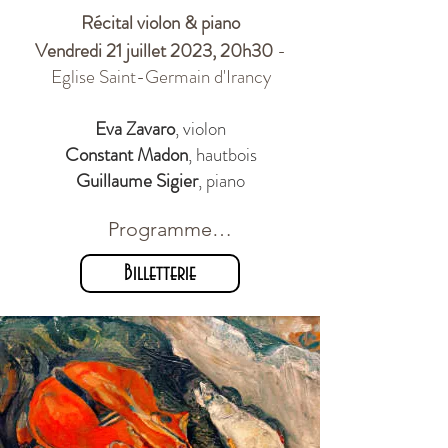
R
écital vio
lon & piano
Vendredi 21 juillet 2023, 20h30
-
Eglise Saint-Germain d'Irancy
Eva Zavaro
, violon
Constant Madon
, hautbois
Guillaume Sigier
, piano
Programme

Billetterie
Haas, Suite pour piano et 
hautbois op. 17

Prokofiev, Sonate pour piano et 
violon n°1 op. 80

--------

Schumann, Sonate pour violon 