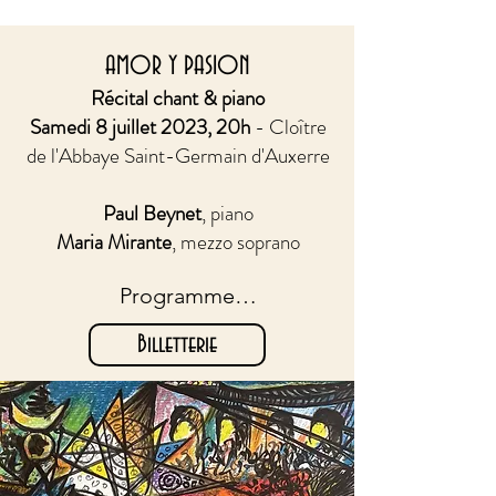
AMOR Y PASION
Récital chant & piano
Samedi 8 juillet 2023, 20h
- Cloître
de l'Abbaye Saint-Germain d'Auxerre
Paul Beynet
, piano
Maria Mirante
, mezzo soprano
Programme

Billetterie
 Garcia-Lorca, Mélodies 
choisies

Obradors, Canciones clásicas 
españolas (extraits)

Barbieri, El Barberillo de 