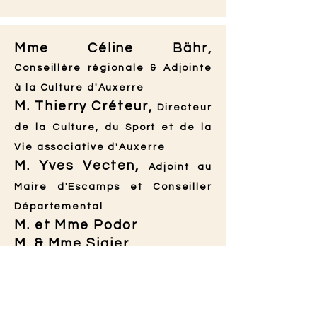
Mme Céline Bähr,
Conseillère régionale
& Adjointe
à la Culture d'Auxerre
M. Thierry Créteur,
Directeur
de la Culture, du Sport et de la
Vie associa
tive d'Auxerre
M. Yves Vecten,
Adjoint au
Maire d'Escamps et Conseiller
Départemental
M. et Mme Podor
M. & Mme Sigier
M. & Mme Richoux
M. Terence H.
Mme Anne-Laure C.